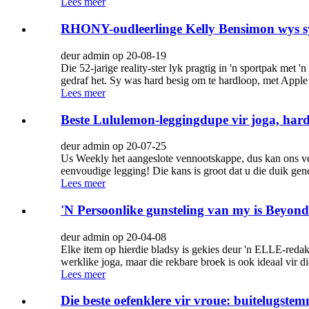
Lees meer
RHONY-oudleerlinge Kelly Bensimon wys sy 
deur admin op 20-08-19
Die 52-jarige reality-ster lyk pragtig in 'n sportpak m
gedraf het. Sy was hard besig om te hardloop, met Apple
Lees meer
Beste Lululemon-leggingdupe vir joga, har
deur admin op 20-07-25
Us Weekly het aangeslote vennootskappe, dus kan ons ver
eenvoudige legging! Die kans is groot dat u die duik gen
Lees meer
'N Persoonlike gunsteling van my is Beyond
deur admin op 20-04-08
Elke item op hierdie bladsy is gekies deur 'n ELLE-reda
werklike joga, maar die rekbare broek is ook ideaal vir 
Lees meer
Die beste oefenklere vir vroue: buitelugste