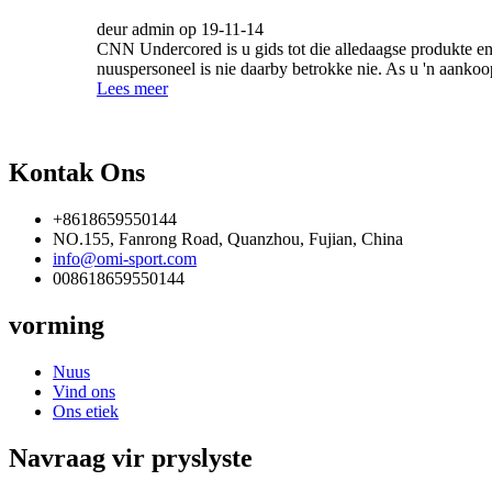
deur admin op 19-11-14
CNN Undercored is u gids tot die alledaagse produkte e
nuuspersoneel is nie daarby betrokke nie. As u 'n aankoop
Lees meer
Kontak Ons
+8618659550144
NO.155, Fanrong Road, Quanzhou, Fujian, China
info@omi-sport.com
008618659550144
vorming
Nuus
Vind ons
Ons etiek
Navraag vir pryslyste