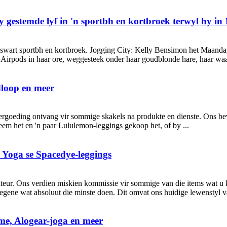
gestemde lyf in 'n sportbh en kortbroek terwyl hy in
et 'n swart sportbh en kortbroek. Jogging City: Kelly Bensimon het Maa
 Airpods in haar ore, weggesteek onder haar goudblonde hare, haar waai
dloop en meer
goeding ontvang vir sommige skakels na produkte en dienste. Ons bewon
eem het en 'n paar Lululemon-leggings gekoop het, of by ...
 Yoga se Spacedye-leggings
kteur. Ons verdien miskien kommissie vir sommige van die items wat u k
diegene wat absoluut die minste doen. Dit omvat ons huidige lewenstyl 
mme, Alogear-joga en meer