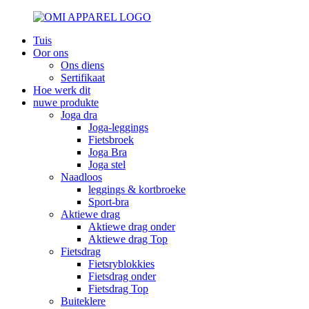
Tuis
Oor ons
Ons diens
Sertifikaat
Hoe werk dit
nuwe produkte
Joga dra
Joga-leggings
Fietsbroek
Joga Bra
Joga stel
Naadloos
leggings & kortbroeke
Sport-bra
Aktiewe drag
Aktiewe drag onder
Aktiewe drag Top
Fietsdrag
Fietsryblokkies
Fietsdrag onder
Fietsdrag Top
Buiteklere