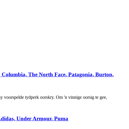
, Columbia, The North Face, Patagonia, Burton,
sy voorspelde tydperk oorskry. Om 'n vinnige oorsig te gee,
e, Adidas, Under Armour, Puma