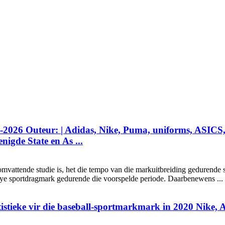
1-2026 Outeur: | Adidas, Nike, Puma, uniforms, ASICS
igde State en As ...
mvattende studie is, het die tempo van die markuitbreiding gedurende 
wye sportdragmark gedurende die voorspelde periode. Daarbenewens ...
tatistieke vir die baseball-sportmarkmark in 2020 Nik