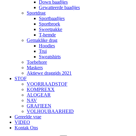
Down baadjies
Gewatteerde baadjies
Sportdrag
Sportbaadjies
Sportbroek
Sweetpakke
T-hemde
Gemaklike drag
Hoodies
Trui
Sweatshirts
Toebehore
Maskers
Aktiewe draggids 2021
STOF
VOORRAADSTOF
KOMPREXX
ALOGEAR
NAV
GRAFIEEN
VOLHOUBAARHEID
Gereelde vrae
VIDEO
Kontak Ons