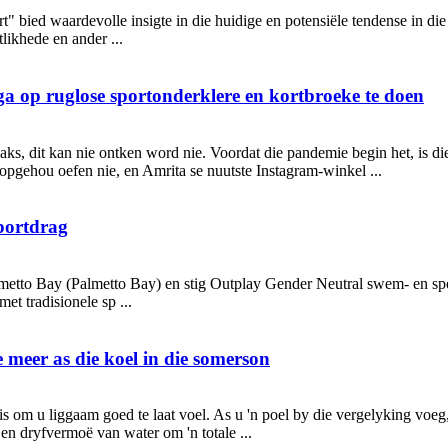
 bied waardevolle insigte in die huidige en potensiële tendense in die
ikhede en ander ...
a op ruglose sportonderklere en kortbroeke te doen
aks, dit kan nie ontken word nie. Voordat die pandemie begin het, is die
opgehou oefen nie, en Amrita se nuutste Instagram-winkel ...
portdrag
metto Bay (Palmetto Bay) en stig Outplay Gender Neutral swem- en spo
et tradisionele sp ...
 meer as die koel in die somerson
is om u liggaam goed te laat voel. As u 'n poel by die vergelyking voeg, 
n dryfvermoë van water om 'n totale ...