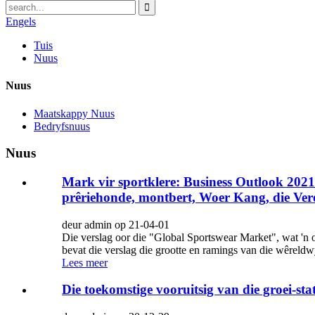
Engels
Tuis
Nuus
Nuus
Maatskappy Nuus
Bedryfsnuus
Nuus
Mark vir sportklere: Business Outlook 202
prêriehonde, montbert, Woer Kang, die Veren
deur admin op 21-04-01
Die verslag oor die "Global Sportswear Market", wat 'n o
bevat die verslag die grootte en ramings van die wêreld
Lees meer
Die toekomstige vooruitsig van die groei-s