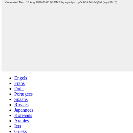
Engels
Frans
Duits
Portugees
Spaans
Russies
Japannees
Koreaans
Arabies
Iers
Grieks