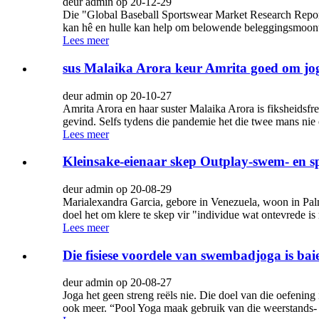
deur admin op 20-12-29
Die "Global Baseball Sportswear Market Research Report"
kan hê en hulle kan help om belowende beleggingsmoontl
Lees meer
sus Malaika Arora keur Amrita goed om jog
deur admin op 20-10-27
Amrita Arora en haar suster Malaika Arora is fiksheidsfre
gevind. Selfs tydens die pandemie het die twee mans nie 
Lees meer
Kleinsake-eienaar skep Outplay-swem- en s
deur admin op 20-08-29
Marialexandra Garcia, gebore in Venezuela, woon in Pal
doel het om klere te skep vir "individue wat ontevrede is m
Lees meer
Die fisiese voordele van swembadjoga is baie
deur admin op 20-08-27
Joga het geen streng reëls nie. Die doel van die oefening 
ook meer. “Pool Yoga maak gebruik van die weerstands- e