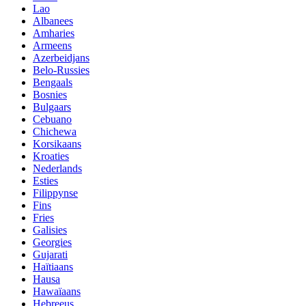
Lao
Albanees
Amharies
Armeens
Azerbeidjans
Belo-Russies
Bengaals
Bosnies
Bulgaars
Cebuano
Chichewa
Korsikaans
Kroaties
Nederlands
Esties
Filippynse
Fins
Fries
Galisies
Georgies
Gujarati
Haïtiaans
Hausa
Hawaïaans
Hebreeus