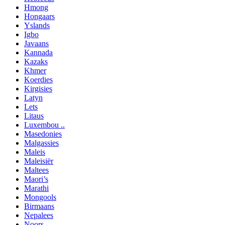
Hmong
Hongaars
Yslands
Igbo
Javaans
Kannada
Kazaks
Khmer
Koerdies
Kirgisies
Latyn
Lets
Litaus
Luxembou ..
Masedonies
Malgassies
Maleis
Maleisiër
Maltees
Maori’s
Marathi
Mongools
Birmaans
Nepalees
Noors