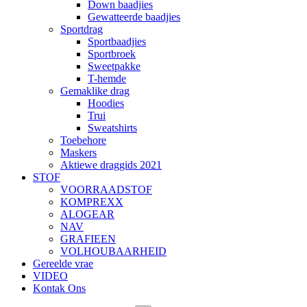
Down baadjies
Gewatteerde baadjies
Sportdrag
Sportbaadjies
Sportbroek
Sweetpakke
T-hemde
Gemaklike drag
Hoodies
Trui
Sweatshirts
Toebehore
Maskers
Aktiewe draggids 2021
STOF
VOORRAADSTOF
KOMPREXX
ALOGEAR
NAV
GRAFIEEN
VOLHOUBAARHEID
Gereelde vrae
VIDEO
Kontak Ons