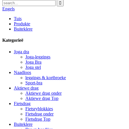
Engels
Tuis
Produkte
Buiteklere
Kategorieë
Joga dra
Joga-leggings
Joga Bra
Joga stel
Naadloos
leggings & kortbroeke
Sport-bra
Aktiewe drag
Aktiewe drag onder
Aktiewe drag Top
Fietsdrag
Fietsryblokkies
Fietsdrag onder
Fietsdrag Top
Buiteklere