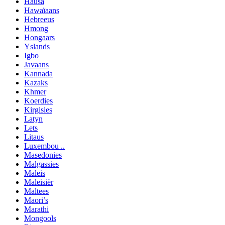
Hausa
Hawaïaans
Hebreeus
Hmong
Hongaars
Yslands
Igbo
Javaans
Kannada
Kazaks
Khmer
Koerdies
Kirgisies
Latyn
Lets
Litaus
Luxembou ..
Masedonies
Malgassies
Maleis
Maleisiër
Maltees
Maori’s
Marathi
Mongools