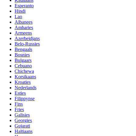
Katalaans
Esperanto
Hindi
Lao
Albanees
Amharies
Armeens
Azerbeidjans
Belo-Russies
Bengaals
Bosnies
Bulgaars
Cebuano
Chichewa
Korsikaans
Kroaties
Nederlands
Esties
Filippynse
Fins
Fries
Galisies
Georgies
Gujarati
Haïtiaans