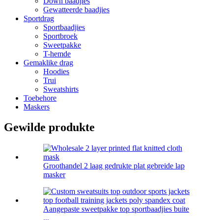
Down baadjies
Gewatteerde baadjies
Sportdrag
Sportbaadjies
Sportbroek
Sweetpakke
T-hemde
Gemaklike drag
Hoodies
Trui
Sweatshirts
Toebehore
Maskers
Gewilde produkte
Groothandel 2 laag gedrukte plat gebreide lap
masker
Aangepaste sweetpakke top sportbaadjies buite
...