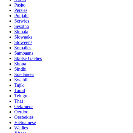
Pasjto
Persies
Punjabi
Serwies
Sesotho
Sinhala
Slowaaks
Sloweens
Somalies
Samoaans
Skotse Gaelies
Shona
Sindhi
Soedanees
Swahili
Tajik
Tamil
Telugu
Thai
Oekraïens
Oerdoe
Oesbekies
Viëtnamese
Wallies