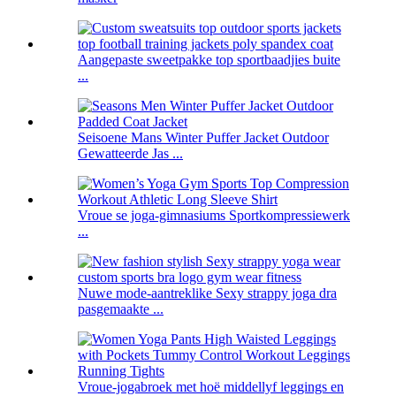
Aangepaste sweetpakke top sportbaadjies buite
...
Seisoene Mans Winter Puffer Jacket Outdoor
Gewatteerde Jas ...
Vroue se joga-gimnasiums Sportkompressiewerk
...
Nuwe mode-aantreklike Sexy strappy joga dra
pasgemaakte ...
Vroue-jogabroek met hoë middellyf leggings en