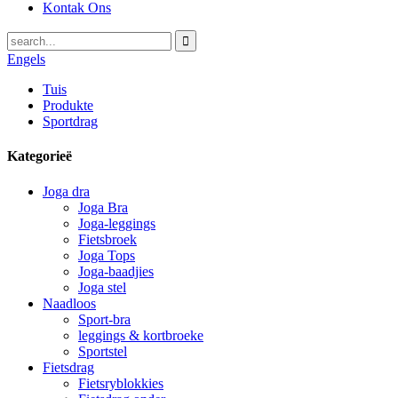
Kontak Ons
Engels
Tuis
Produkte
Sportdrag
Kategorieë
Joga dra
Joga Bra
Joga-leggings
Fietsbroek
Joga Tops
Joga-baadjies
Joga stel
Naadloos
Sport-bra
leggings & kortbroeke
Sportstel
Fietsdrag
Fietsryblokkies