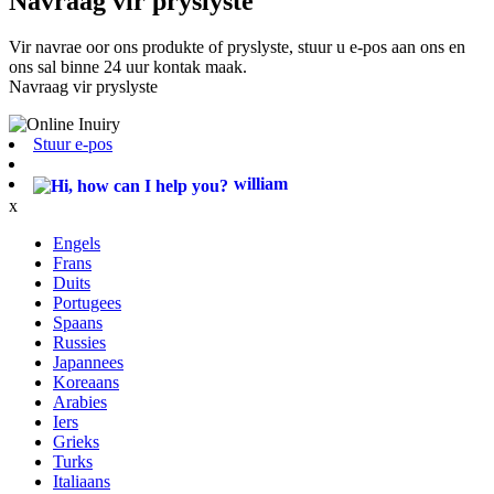
Navraag vir pryslyste
Vir navrae oor ons produkte of pryslyste, stuur u e-pos aan ons en
ons sal binne 24 uur kontak maak.
Navraag vir pryslyste
Stuur e-pos
william
x
Engels
Frans
Duits
Portugees
Spaans
Russies
Japannees
Koreaans
Arabies
Iers
Grieks
Turks
Italiaans