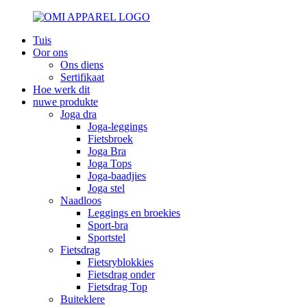
Tuis
Oor ons
Ons diens
Sertifikaat
Hoe werk dit
nuwe produkte
Joga dra
Joga-leggings
Fietsbroek
Joga Bra
Joga Tops
Joga-baadjies
Joga stel
Naadloos
Leggings en broekies
Sport-bra
Sportstel
Fietsdrag
Fietsryblokkies
Fietsdrag onder
Fietsdrag Top
Buiteklere