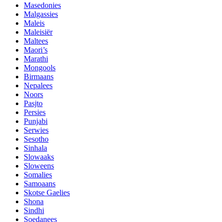
Masedonies
Malgassies
Maleis
Maleisiër
Maltees
Maori’s
Marathi
Mongools
Birmaans
Nepalees
Noors
Pasjto
Persies
Punjabi
Serwies
Sesotho
Sinhala
Slowaaks
Sloweens
Somalies
Samoaans
Skotse Gaelies
Shona
Sindhi
Soedanees