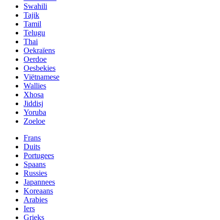
Swahili
Tajik
Tamil
Telugu
Thai
Oekraïens
Oerdoe
Oesbekies
Viëtnamese
Wallies
Xhosa
Jiddisj
Yoruba
Zoeloe
Frans
Duits
Portugees
Spaans
Russies
Japannees
Koreaans
Arabies
Iers
Grieks