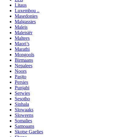
Litaus
Luxembou ..
Masedonies
Malgassies
Maleis
Maleisiër
Maltees
Maori’s
Marathi
Mongools
Birmaans
Nepalees
Noors
Pasjto
Persies
Punjabi
Serwies
Sesotho
Sinhala
Slowaaks
Sloweens
Somalies
Samoaans
Skotse Gaelies