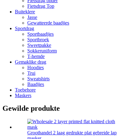
Fietsdrag onder
Fietsdrag Top
Buiteklere
Jasse
Gewatteerde baadjies
Sportdrag
Sportbaadjies
Sportbroek
Sweetpakke
Sokkeruniform
T-hemde
Gemaklike drag
Hoodies
Trui
Sweatshirts
Baadjies
Toebehore
Maskers
Gewilde produkte
Groothandel 2 laag gedrukte plat gebreide lap
masker