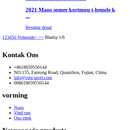
2021 Mans somer kortmou t-hemde k
...
Besigtig detail
1
2
3
4
5
6
Volgende>
>>
Bladsy 1/6
Kontak Ons
+8618659550144
NO.155, Fanrong Road, Quanzhou, Fujian, China
info@omi-sport.com
008618659550144
vorming
Nuus
Vind ons
Ons etiek