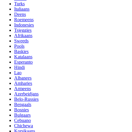
Turks
Italiaans
Deens
Roemeens
Indonesies
Tsjeggies
Afrikaans
Sweeds
Pools
Baskies
Katalaans
Esperanto
Hindi
Lao
Albanees
Amharies
Armeens
Azerbeidjans
Belo-Russies
Bengaals
Bosnies
Bulgaars
Cebuano
Chichewa
Korsikaans