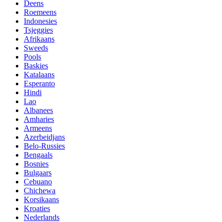
Deens
Roemeens
Indonesies
Tsjeggies
Afrikaans
Sweeds
Pools
Baskies
Katalaans
Esperanto
Hindi
Lao
Albanees
Amharies
Armeens
Azerbeidjans
Belo-Russies
Bengaals
Bosnies
Bulgaars
Cebuano
Chichewa
Korsikaans
Kroaties
Nederlands