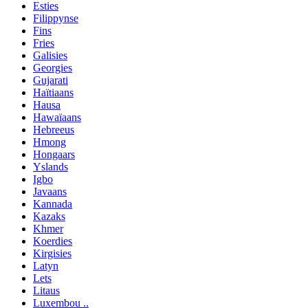
Esties
Filippynse
Fins
Fries
Galisies
Georgies
Gujarati
Haïtiaans
Hausa
Hawaïaans
Hebreeus
Hmong
Hongaars
Yslands
Igbo
Javaans
Kannada
Kazaks
Khmer
Koerdies
Kirgisies
Latyn
Lets
Litaus
Luxembou ..