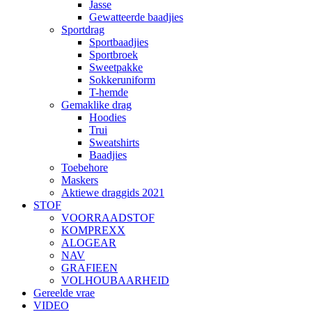
Jasse
Gewatteerde baadjies
Sportdrag
Sportbaadjies
Sportbroek
Sweetpakke
Sokkeruniform
T-hemde
Gemaklike drag
Hoodies
Trui
Sweatshirts
Baadjies
Toebehore
Maskers
Aktiewe draggids 2021
STOF
VOORRAADSTOF
KOMPREXX
ALOGEAR
NAV
GRAFIEEN
VOLHOUBAARHEID
Gereelde vrae
VIDEO