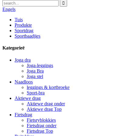
Engels
Tuis
Produkte
Sportdrag
Sportbaadjies
Kategorieë
Joga dra
Joga-leggings
Joga Bra
Joga stel
Naadloos
leggings & kortbroeke
Sport-bra
Aktiewe drag
Aktiewe drag onder
Aktiewe drag Top
Fietsdrag
Fietsryblokkies
Fietsdrag onder
Fietsdrag Top