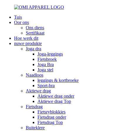
Tuis
Oor ons
Ons diens
Sertifikaat
Hoe werk dit
nuwe produkte
Joga dra
Joga-leggings
Fietsbroek
Joga Bra
Joga stel
Naadloos
leggings & kortbroeke
Sport-bra
Aktiewe drag
Aktiewe drag onder
Aktiewe drag Top
Fietsdrag
Fietsryblokkies
Fietsdrag onder
Fietsdrag Top
Buiteklere