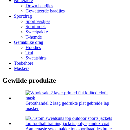
Buiteklere
Down baadjies
Gewatteerde baadjies
Sportdrag
Sportbaadjies
Sportbroek
Sweetpakke
T-hemde
Gemaklike drag
Hoodies
Trui
Sweatshirts
Toebehore
Maskers
Gewilde produkte
Groothandel 2 laag gedrukte plat gebreide lap
masker
Aangepaste sweetpakke top sportbaadjies buite