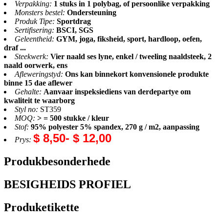
Verpakking:
1 stuks in 1 polybag, of persoonlike verpakking
Monsters bestel:
Ondersteuning
Produk Tipe:
Sportdrag
Sertifisering:
BSCI, SGS
Geleentheid:
GYM, joga, fiksheid, sport, hardloop, oefen,
draf ...
Steekwerk:
Vier naald ses lyne, enkel / tweeling naaldsteek, 2
naald oorwerk, ens
Afleweringstyd:
Ons kan binnekort konvensionele produkte
binne 15 dae aflewer
Gehalte:
Aanvaar inspeksiediens van derdepartye om
kwaliteit te waarborg
Styl no:
ST359
MOQ:
> = 500 stukke / kleur
Stof:
95% polyester 5% spandex, 270 g / m2, aanpassing
$ 8,50- $ 12,00
Prys:
Produkbesonderhede
BESIGHEIDS PROFIEL
Produketikette