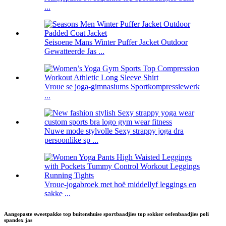
...
Seisoene Mans Winter Puffer Jacket Outdoor
Gewatteerde Jas ...
Vroue se joga-gimnasiums Sportkompressiewerk
...
Nuwe mode stylvolle Sexy strappy joga dra
persoonlike sp ...
Vroue-jogabroek met hoë middellyf leggings en
sakke ...
Aangepaste sweetpakke top buitenshuise sportbaadjies top sokker oefenbaadjies poli
spandex jas