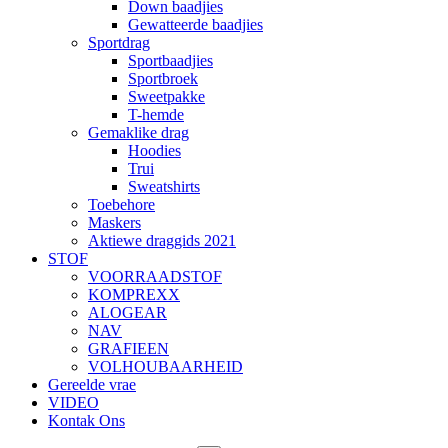
Down baadjies
Gewatteerde baadjies
Sportdrag
Sportbaadjies
Sportbroek
Sweetpakke
T-hemde
Gemaklike drag
Hoodies
Trui
Sweatshirts
Toebehore
Maskers
Aktiewe draggids 2021
STOF
VOORRAADSTOF
KOMPREXX
ALOGEAR
NAV
GRAFIEEN
VOLHOUBAARHEID
Gereelde vrae
VIDEO
Kontak Ons