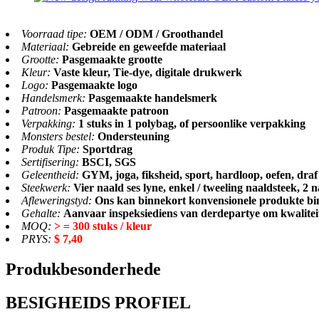
Voorraad tipe:
OEM / ODM / Groothandel
Materiaal:
Gebreide en geweefde materiaal
Grootte:
Pasgemaakte grootte
Kleur:
Vaste kleur, Tie-dye, digitale drukwerk
Logo:
Pasgemaakte logo
Handelsmerk:
Pasgemaakte handelsmerk
Patroon:
Pasgemaakte patroon
Verpakking:
1 stuks in 1 polybag, of persoonlike verpakking
Monsters bestel:
Ondersteuning
Produk Tipe:
Sportdrag
Sertifisering:
BSCI, SGS
Geleentheid:
GYM, joga, fiksheid, sport, hardloop, oefen, draf 
Steekwerk:
Vier naald ses lyne, enkel / tweeling naaldsteek, 2 
Afleweringstyd:
Ons kan binnekort konvensionele produkte bi
Gehalte:
Aanvaar inspeksiediens van derdepartye om kwalitei
MOQ:
> = 300 stuks / kleur
PRYS:
$ 7,40
Produkbesonderhede
BESIGHEIDS PROFIEL