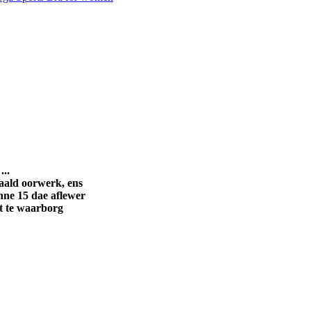
...
naald oorwerk, ens
nne 15 dae aflewer
t te waarborg