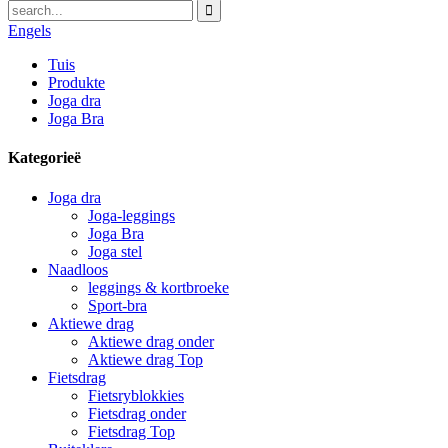
Engels
Tuis
Produkte
Joga dra
Joga Bra
Kategorieë
Joga dra
Joga-leggings
Joga Bra
Joga stel
Naadloos
leggings & kortbroeke
Sport-bra
Aktiewe drag
Aktiewe drag onder
Aktiewe drag Top
Fietsdrag
Fietsryblokkies
Fietsdrag onder
Fietsdrag Top