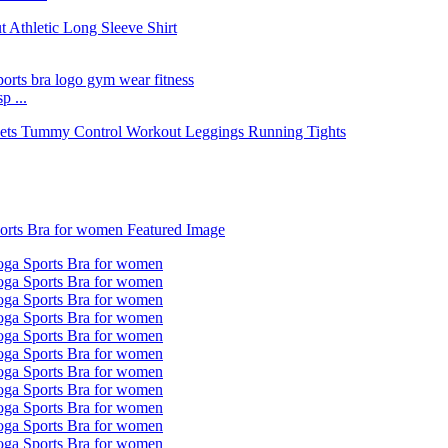
p ...