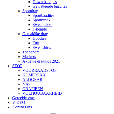
Down baadjies
Gewatteerde baadjies
Sportdrag
Sportbaadjies
Sportbroek
Sweetpakke
T-hemde
Gemaklike drag
Hoodies
Trui
Sweatshirts
Toebehore
Maskers
Aktiewe draggids 2021
STOF
VOORRAADSTOF
KOMPREXX
ALOGEAR
NAV
GRAFIEEN
VOLHOUBAARHEID
Gereelde vrae
VIDEO
Kontak Ons