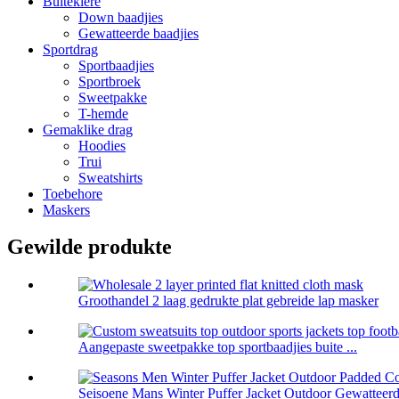
Buiteklere
Down baadjies
Gewatteerde baadjies
Sportdrag
Sportbaadjies
Sportbroek
Sweetpakke
T-hemde
Gemaklike drag
Hoodies
Trui
Sweatshirts
Toebehore
Maskers
Gewilde produkte
Groothandel 2 laag gedrukte plat gebreide lap masker
Aangepaste sweetpakke top sportbaadjies buite ...
Seisoene Mans Winter Puffer Jacket Outdoor Gewatteerde