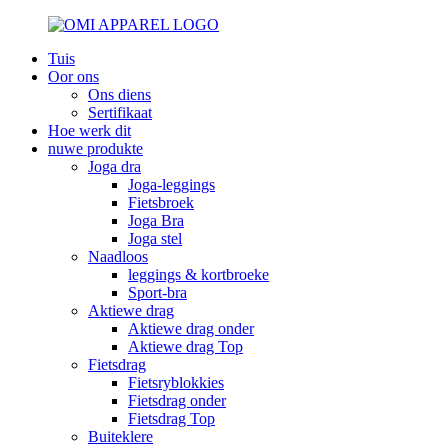
Tuis
Oor ons
Ons diens
Sertifikaat
Hoe werk dit
nuwe produkte
Joga dra
Joga-leggings
Fietsbroek
Joga Bra
Joga stel
Naadloos
leggings & kortbroeke
Sport-bra
Aktiewe drag
Aktiewe drag onder
Aktiewe drag Top
Fietsdrag
Fietsryblokkies
Fietsdrag onder
Fietsdrag Top
Buiteklere