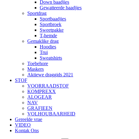
Down baadjies
Gewatteerde baadjies
Sportdrag
Sportbaadjies
Sportbroek
Sweetpakke
T-hemde
Gemaklike drag
Hoodies
Trui
Sweatshirts
Toebehore
Maskers
Aktiewe draggids 2021
STOF
VOORRAADSTOF
KOMPREXX
ALOGEAR
NAV
GRAFIEEN
VOLHOUBAARHEID
Gereelde vrae
VIDEO
Kontak Ons