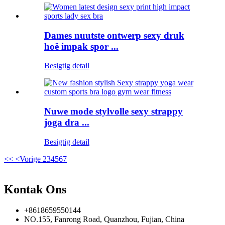
Dames nuutste ontwerp sexy druk
hoë impak spor ...
Besigtig detail
Nuwe mode stylvolle sexy strappy
joga dra ...
Besigtig detail
<<
<Vorige
2
3
4
5
6
7
Kontak Ons
+8618659550144
NO.155, Fanrong Road, Quanzhou, Fujian, China