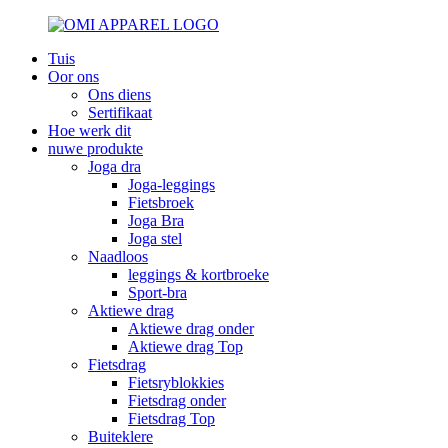
Tuis
Oor ons
Ons diens
Sertifikaat
Hoe werk dit
nuwe produkte
Joga dra
Joga-leggings
Fietsbroek
Joga Bra
Joga stel
Naadloos
leggings & kortbroeke
Sport-bra
Aktiewe drag
Aktiewe drag onder
Aktiewe drag Top
Fietsdrag
Fietsryblokkies
Fietsdrag onder
Fietsdrag Top
Buiteklere