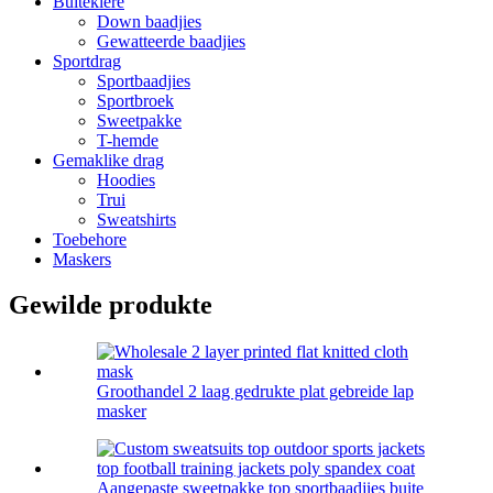
Buiteklere
Down baadjies
Gewatteerde baadjies
Sportdrag
Sportbaadjies
Sportbroek
Sweetpakke
T-hemde
Gemaklike drag
Hoodies
Trui
Sweatshirts
Toebehore
Maskers
Gewilde produkte
Groothandel 2 laag gedrukte plat gebreide lap
masker
Aangepaste sweetpakke top sportbaadjies buite