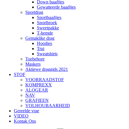
Down baadjies
Gewatteerde baadjies
Sportdrag
Sportbaadjies
Sportbroek
Sweetpakke
T-hemde
Gemaklike drag
Hoodies
Trui
Sweatshirts
Toebehore
Maskers
Aktiewe draggids 2021
STOF
VOORRAADSTOF
KOMPREXX
ALOGEAR
NAV
GRAFIEEN
VOLHOUBAARHEID
Gereelde vrae
VIDEO
Kontak Ons