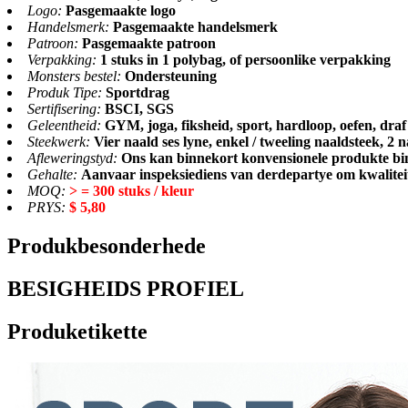
Logo:
Pasgemaakte logo
Handelsmerk:
Pasgemaakte handelsmerk
Patroon:
Pasgemaakte patroon
Verpakking:
1 stuks in 1 polybag, of persoonlike verpakking
Monsters bestel:
Ondersteuning
Produk Tipe:
Sportdrag
Sertifisering:
BSCI, SGS
Geleentheid:
GYM, joga, fiksheid, sport, hardloop, oefen, draf 
Steekwerk:
Vier naald ses lyne, enkel / tweeling naaldsteek, 2 
Afleweringstyd:
Ons kan binnekort konvensionele produkte bi
Gehalte:
Aanvaar inspeksiediens van derdepartye om kwalitei
MOQ:
> = 300 stuks / kleur
PRYS:
$ 5,80
Produkbesonderhede
BESIGHEIDS PROFIEL
Produketikette