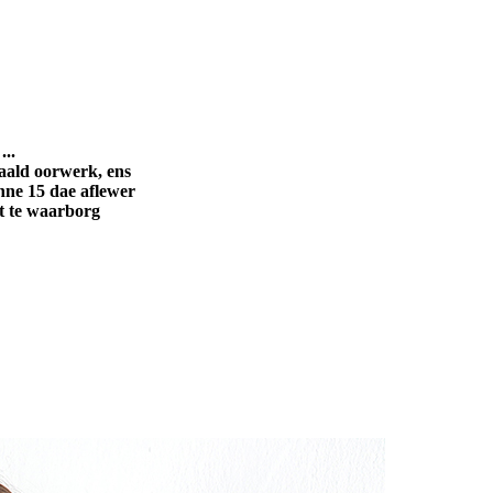
...
naald oorwerk, ens
nne 15 dae aflewer
t te waarborg