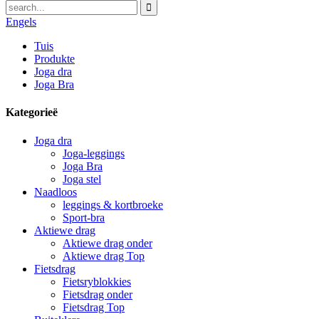
Engels
Tuis
Produkte
Joga dra
Joga Bra
Kategorieë
Joga dra
Joga-leggings
Joga Bra
Joga stel
Naadloos
leggings & kortbroeke
Sport-bra
Aktiewe drag
Aktiewe drag onder
Aktiewe drag Top
Fietsdrag
Fietsryblokkies
Fietsdrag onder
Fietsdrag Top