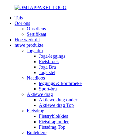
Tuis
Oor ons
Ons diens
Sertifikaat
Hoe werk dit
nuwe produkte
Joga dra
Joga-leggings
Fietsbroek
Joga Bra
Joga stel
Naadloos
leggings & kortbroeke
Sport-bra
Aktiewe drag
Aktiewe drag onder
Aktiewe drag Top
Fietsdrag
Fietsryblokkies
Fietsdrag onder
Fietsdrag Top
Buiteklere