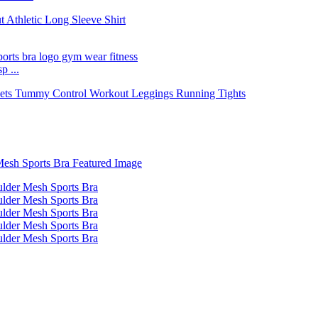
p ...