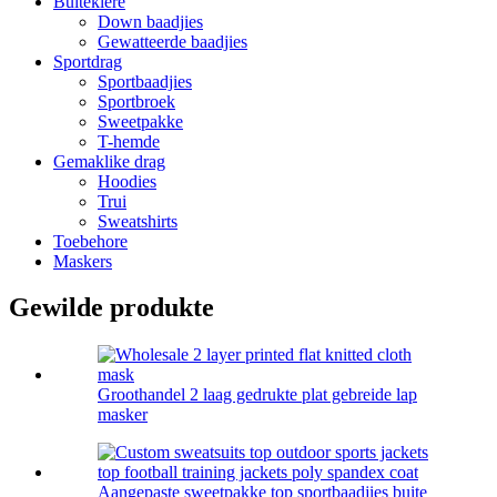
Buiteklere
Down baadjies
Gewatteerde baadjies
Sportdrag
Sportbaadjies
Sportbroek
Sweetpakke
T-hemde
Gemaklike drag
Hoodies
Trui
Sweatshirts
Toebehore
Maskers
Gewilde produkte
Groothandel 2 laag gedrukte plat gebreide lap
masker
Aangepaste sweetpakke top sportbaadjies buite