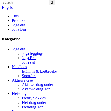
Engels
Tuis
Produkte
Joga dra
Joga Bra
Kategorieë
Joga dra
Joga-leggings
Joga Bra
Joga stel
Naadloos
leggings & kortbroeke
Sport-bra
Aktiewe drag
Aktiewe drag onder
Aktiewe drag Top
Fietsdrag
Fietsryblokkies
Fietsdrag onder
Fietsdrag Top