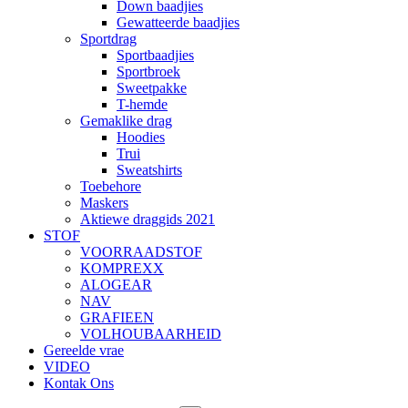
Down baadjies
Gewatteerde baadjies
Sportdrag
Sportbaadjies
Sportbroek
Sweetpakke
T-hemde
Gemaklike drag
Hoodies
Trui
Sweatshirts
Toebehore
Maskers
Aktiewe draggids 2021
STOF
VOORRAADSTOF
KOMPREXX
ALOGEAR
NAV
GRAFIEEN
VOLHOUBAARHEID
Gereelde vrae
VIDEO
Kontak Ons