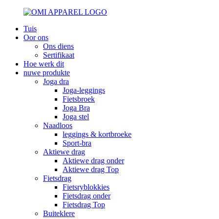
Tuis
Oor ons
Ons diens
Sertifikaat
Hoe werk dit
nuwe produkte
Joga dra
Joga-leggings
Fietsbroek
Joga Bra
Joga stel
Naadloos
leggings & kortbroeke
Sport-bra
Aktiewe drag
Aktiewe drag onder
Aktiewe drag Top
Fietsdrag
Fietsryblokkies
Fietsdrag onder
Fietsdrag Top
Buiteklere